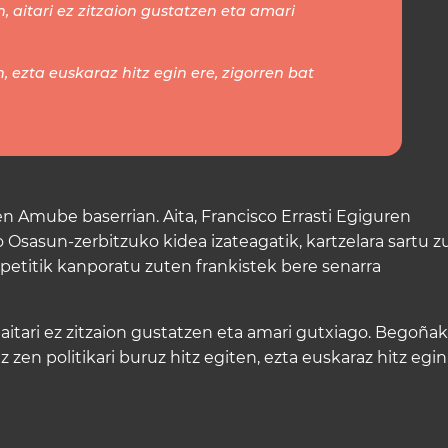
n, aitari ez zitzaion gustatzen eta amari
n, ezta euskaraz hitz egin ere, zigorren bat
zen Amube baserrian. Aita, Francisco Errasti Egiguren
Osasun-zerbitzuko kidea izateagatik, kartzelara sartu z
zpetitik kanporatu zuten frankistek bere senarra
 aitari ez zitzaion gustatzen eta amari gutxiago. Begoñak
zen politikari buruz hitz egiten, ezta euskaraz hitz egin