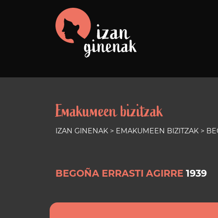
Emakumeen bizitzak
IZAN GINENAK
>
EMAKUMEEN BIZITZAK
> BE
BEGOÑA ERRASTI AGIRRE
1939