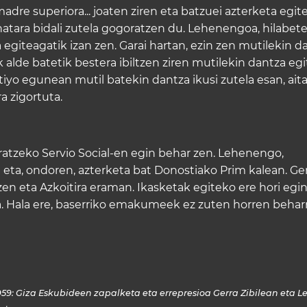
madre superiora... joaten ziren eta batzuei azterketa egit
natara bidali zutela gogoratzen du. Lehenengoa, hilabete
za egiteagatik izan zen. Garai hartan, ezin zen mutilekin d
alde batetik bestera ibiltzen ziren mutilekin dantza eg
yo egunean mutil batekin dantza ikusi zutela esan, aita
a zigortuta.
ratzeko Servio Social-en egin behar zen. Lehenengo,
n eta, ondoren, azterketa bat Donostiako Prim kalean. Ge
en eta Azkoitira eraman. Ikasketak egiteko ere hori egi
a. Hala ere, baserriko emakumeek ez zuten horren beharr
1959: Giza Eskubideen zapalketa eta errepresioa Gerra Zibilean eta 