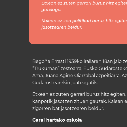
Etxean ez zuten gerrari buruz hitz egite
gutxiago.
Kalean ez zen politikari buruz hitz egite
jasotzearen beldur.
Begoña Errasti 1939ko irailaren 18an jaio 
“Trukuman” zestoarra, Eusko Gudarosteko 
Ama, Juana Agirre Oiarzabal azpeitiarra, A
Gudarostearekin joateagatik.
Etxean ez zuten gerrari buruz hitz egiten,
kanpotik jasotzen zituen gauzak. Kalean ez 
zigorren bat jasotzearen beldur.
Garai hartako eskola