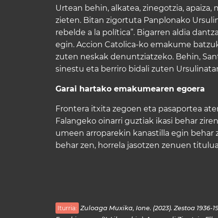
Urtean behin, alkatea, zinegotzia, apaiza, 
zieten. Bitan zigortuta Panplonako Ursuli
rebelde a la política”. Bigarren aldia dant
egin. Accion Catolica-ko emakume batzuk 
zuten neskak denuntziatzeko. Behin, Santi
sinestu eta berriro bidali zuten Ursulinatar
Garai hartako emakumearen egoera
Frontera itxita zegoen eta pasaportea ate
Falangeko oinarri guztiak ikasi behar zire
umeen arroparekin kanastilla egin behar z
behar zen, horrela jasotzen zenuen titulu
Iturria:
Zuloaga Muxika, Ione. (2023). Zestoa 1936-