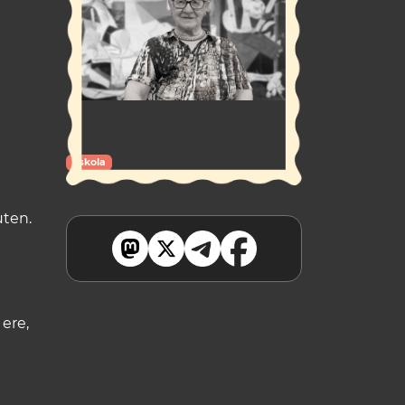
Eskola
uten.
 ere,