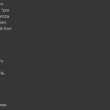
en
 “por
antza
iten
k hori
ro
n
ik.
Lehen