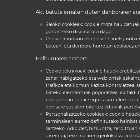
Aktibatuta ematen duten denboraren ara
Saioko cookieak: cookie mota hau datuak 
gordetzeko diseinatuta dago.
Cookie iraunkorrak: cookie hauek jasotz
batean, eta denbora horretan cookieaz ar
Helburuaren arabera:
Cookie teknikoak: cookie hauek erabiltzai
zehar nabigatzeko eta web orriak eskaint
trafikoa eta komunikazioa kontrolatzea, s
bateko elementuak gogoratzea, ekitaldi 
nabigazioan zehar segurtasun-elementuak
edo sare sozialen bitartez edukiak partek
Pertsonalizatzeko cookieak: cookie hauek
terminalean aurrez definitutako hainbat 
sartzeko. Adibidez, hizkuntza, zerbitzua
diseinua, terminalaren geolokalizazioa et