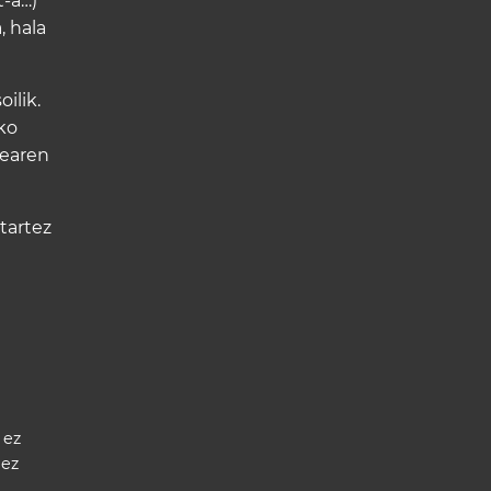
t-a…)
, hala
ilik.
ko
learen
tartez
 ez
dez