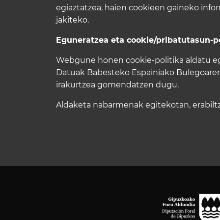
egiaztatzea, haien cookieen gaineko info
jakiteko.
Eguneratzea eta cookie/pribatutasun-po
Webgune honen cookie-politika aldatu egi
Datuak Babesteko Espainiako Bulegoaren m
irakurtzea gomendatzen dugu.
Aldaketa nabarmenak egitekotan, erabiltza