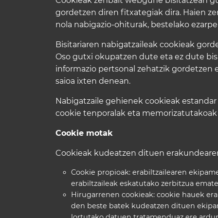
Cookieak zenbait webgune bisitatzean gur
gordetzen diren fitxategiak dira. Haien z
nola nabigazio-ohiturak, bestelako ezarpe
Bisitariaren nabigatzaileak cookieak gorde
Oso gutxi okupatzen dute eta ez dute bisi
informazio pertsonal zehatzik gordetzen 
saioa ixten denean.
Nabigatzaile gehienek cookieak estandar
cookie tenporalak eta memorizatutakoak 
Cookie motak
Cookieak kudeatzen dituen erakundearen
Cookie propioak: erabiltzailearen ekipam
erabiltzaileak eskatutako zerbitzua ema
Hirugarrenen cookieak: cookie hauek erab
den beste batek kudeatzen dituen ekip
lortutako datuen tratamenduaz ere ardur