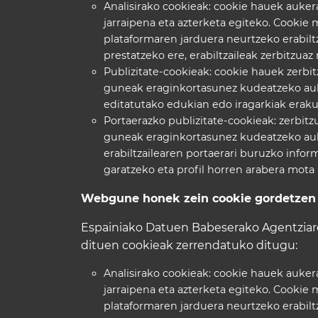
Analisirako cookieak: cookie hauek auke
jarraipena eta azterketa egiteko. Cooki
plataformaren jarduera neurtzeko erabiltz
prestatzeko ere, erabiltzaileak zerbitzuaz
Publizitate-cookieak: cookie hauek zerb
guneak eraginkortasunez kudeatzeko auker
editatutako edukian edo iragarkiak erak
Portaerazko publizitate-cookieak: zerbit
guneak eraginkortasunez kudeatzeko auk
erabiltzailearen portaerari buruzko infor
garatzeko eta profil horren arabera mota
Webgune honek zein cookie gordetzen 
Espainiako Datuen Babeserako Agentziaren
dituen cookieak zerrendatuko ditugu:
Analisirako cookieak: cookie hauek auke
jarraipena eta azterketa egiteko. Cooki
plataformaren jarduera neurtzeko erabilt