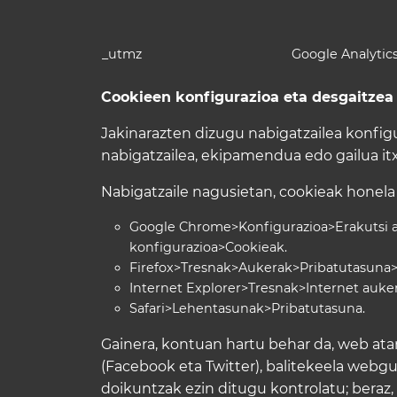
_utmz
Google Analytic
Cookieen konfigurazioa eta desgaitzea
Jakinarazten dizugu nabigatzailea konfig
nabigatzailea, ekipamendua edo gailua itx
Nabigatzaile nagusietan, cookieak honela 
Google Chrome>Konfigurazioa>Erakutsi 
konfigurazioa>Cookieak.
Firefox>Tresnak>Aukerak>Pribatutasuna>H
Internet Explorer>Tresnak>Internet auke
Safari>Lehentasunak>Pribatutasuna.
Gainera, kontuan hartu behar da, web atar
(Facebook eta Twitter), balitekeela webg
doikuntzak ezin ditugu kontrolatu; ber