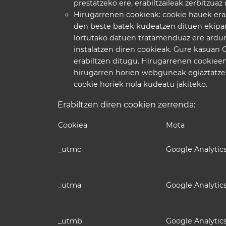
prestatzeko ere, erabiltzaileak zerbitzuaz
Hirugarrenen cookieak: cookie hauek erab
den beste batek kudeatzen dituen ekip
lortutako datuen tratamenduaz ere ardur
instalatzen diren cookieak. Gure kasuan 
erabiltzen ditugu. Hirugarrenen cookiee
hirugarren horien webguneak egiaztatzea
cookie horiek nola kudeatu jakiteko.
Erabiltzen diren cookien zerrenda:
Cookiea
Mota
_utmc
Google Analytic
_utma
Google Analytic
_utmb
Google Analytic