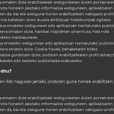
ra ematen dute erabiltzaileek webguneetan duten portaerare
e mota honekin jasotako informazioa webguneen, aplikazioaren
en da, bai eta webgune horien erabiltzaileen nabigazio profi
 nola baliatzen diren ikusita zerbitzuan hobekuntzak egiteko.
itzua emateko webgunean edo aplikazioan txertatutako publizi
a ematen dute, hainbat irizpidetan oinarrituta, hala nola
usteko maiztasunean.
zua emateko webgunean edo aplikazioan txertatutako publizit
era ematen dute. Cookie hauek, behaketaren bidez,
mazioa gordetzen dute, ondoren erabiltzailearen profil zehatz 
 bateko edo besteko publizitatea erakusteko.
ditu?
 ildo nagusiei jarraiki, ondoren gune honek erabiltzen
ra ematen dute erabiltzaileek webguneetan duten portaerare
e mota honekin jasotako informazioa webguneen, aplikazioaren
zen da, bai eta webgune horien erabiltzaileen nabigazio-profi