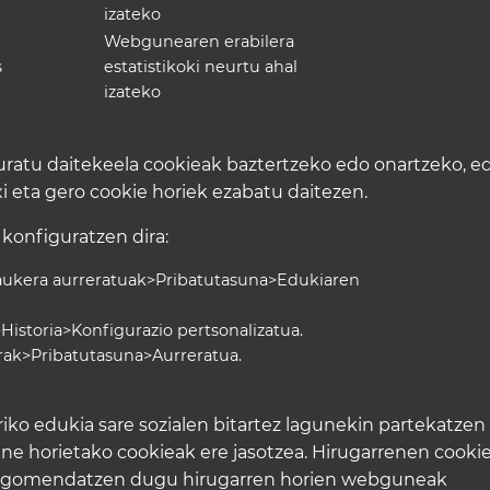
izateko
Webgunearen erabilera
s
estatistikoki neurtu ahal
izateko
uratu daitekeela cookieak baztertzeko edo onartzeko, e
i eta gero cookie horiek ezabatu daitezen.
konfiguratzen dira:
aukera aurreratuak>Pribatutasuna>Edukiaren
istoria>Konfigurazio pertsonalizatua.
rak>Pribatutasuna>Aurreratua.
iko edukia sare sozialen bitartez lagunekin partekatzen
une horietako cookieak ere jasotzea. Hirugarrenen cooki
az, gomendatzen dugu hirugarren horien webguneak