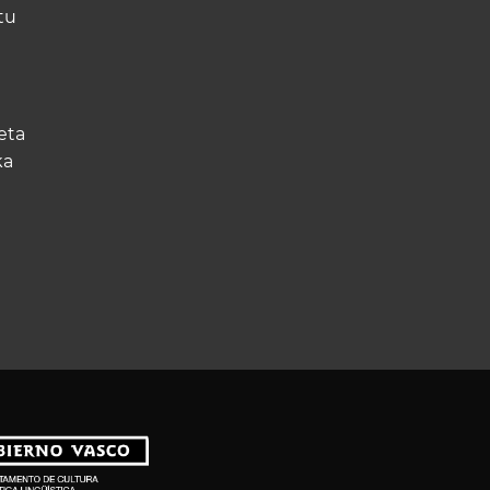
tu
eta
ka