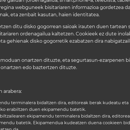
e gailuan (ordenagailua, smartphone-a, telebista, table
eregina webguneek bisitariaren informazioa gordetzea da
nak, eta zenbait kasutan, haien identitatea.
tzen ditu disko gogorrean saioak irauten duen tartean so
tariaren ordenagailua kaltetzen. Cookieek ez dute inola
eta gehienak disko gogorretik ezabatzen dira nabigatzai
 moduan onartzen dituzte, eta segurtasun-ezarpenen bi
onartzen edo baztertzen dituzte.
 arabera:
endu terminalera bidaltzen dira, editoreak berak kudeatu eta
teko erabiltzen duen ekipamendu batetik.
iltzailearen ekipamendu terminalera bidaltzen dira, editorea
amendu batetik. Ekipamendua kudeatzen duena cookieen bi
atzen da.