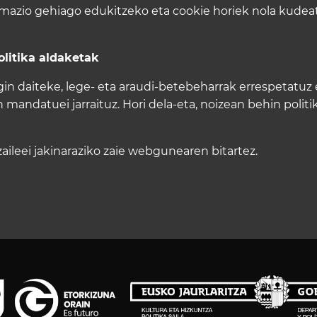
rmazio gehiago edukitzeko eta cookie horiek nola kudea
litika aldaketak
n daiteke, lege- eta araudi-betebeharrak errespetatuz 
andatuei jarraituz. Hori dela-eta, noizean behin politi
ileei jakinaraziko zaie webgunearen bitartez.