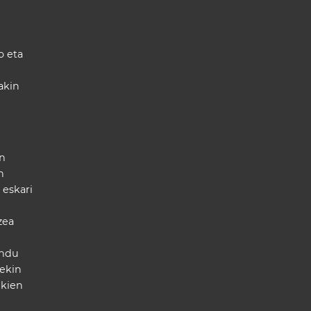
o eta
akin
an
n
 eskari
zea
endu
iekin
ukien