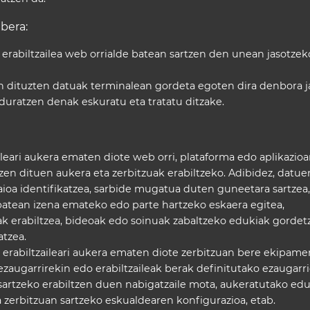
bera:
erabiltzailea web orrialde batean sartzen den unean jasotzek
en dituzten datuak terminalean gordeta egoten dira denbora j
duratzen denak eskuratu eta tratatu ditzake.
leari aukera ematen diote web orri, plataforma edo aplikazio
zen dituen aukera eta zerbitzuak erabiltzeko. Adibidez, datue
aioa identifikatzea, sarbide mugatua duten guneetara sartzea,
batean izena emateko edo parte hartzeko eskaera egitea,
 erabiltzea, bideoak edo soinuak zabaltzeko edukiak gordet
atzea.
 erabiltzaileari aukera ematen diote zerbitzuan bere ekipam
ezaugarrirekin edo erabiltzaileak berak definitutako ezaugarr
n sartzeko erabiltzen duen nabigatzaile mota, aukeratutako ed
a zerbitzuan sartzeko eskualdearen konfigurazioa, etab.