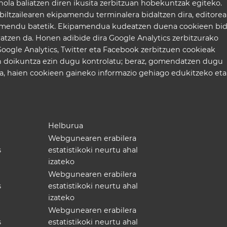
 nola baliatzen diren ikusita zerbitzuan hobekuntzak egiteko.
iltzailearen ekipamendu terminalera bidaltzen dira, editorea
amendu batetik. Ekipamendua kudeatzen duena cookieen bi
atzen da. Honen adibide dira Google Analytics zerbitzurako
Google Analytics, Twitter eta Facebook zerbitzuen cookieak
n doikuntza ezin dugu kontrolatu; beraz, gomendatzen dugu
, haien cookieen gaineko informazio gehiago edukitzeko eta
Helburua
Webgunearen erabilera
s
estatistikoki neurtu ahal
izateko
Webgunearen erabilera
s
estatistikoki neurtu ahal
izateko
Webgunearen erabilera
s
estatistikoki neurtu ahal