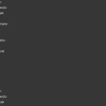
n
 edo
lak
tate-
ate-
bat
n
 edo
lak