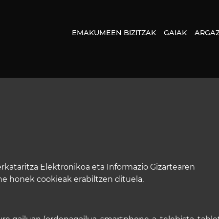
EMAKUMEEN BIZITZAK
GAIAK
ARGAZ
rkataritza Elektronikoa eta Informazio Gizartearen
e honek cookieak erabiltzen dituela.