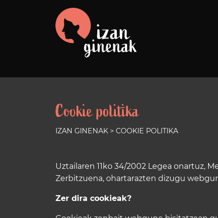
Cookie politika
IZAN GINENAK
> COOKIE POLITIKA
Uztailaren 11ko 34/2002 Legea onartuz, Me
Zerbitzuena, ohartarazten dizugu webgun
Zer dira cookieak?