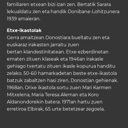
familiaren etxean bizi izan zen. Bertatik Sarara
lekualdatu zen eta handik Donibane-Lohitzunera
1939 amaieran.
Etxe-ikastolak
Gerra amaitzean Donostiara bueltatu zen eta
euskaraz irakasten jarraitu zuen
bertan klandestinitatean. Etxe ezberdinetan
ematen zituen klaseak eta 1946an irakasle
gehiago txertatu zituen ikasle kopurua handitu
zelako. 50-60 hamarkadetan beste etxe-ikastola
batzuk zabaltzen hasi ziren, Donostian gehienak.
1968an, Orixe ikastola sortu zuen Mari Karmen
Mitxelena, Maria Teresa Aleman eta Koro
Aldanondorekin batera. 1971an hartu zuen
erretiroa Elbirak, 65 urte betetzear zegoela.