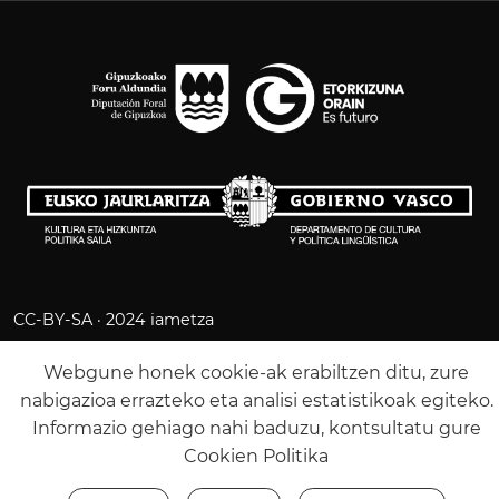
CC-BY-SA · 2024 iametza
LEGE OHARRA
COOKIE POLITIKA
Webgune honek cookie-ak erabiltzen ditu, zure
PRIBATUTASUN POLITIKA
nabigazioa errazteko eta analisi estatistikoak egiteko.
Informazio gehiago nahi baduzu, kontsultatu gure
Cookien Politika