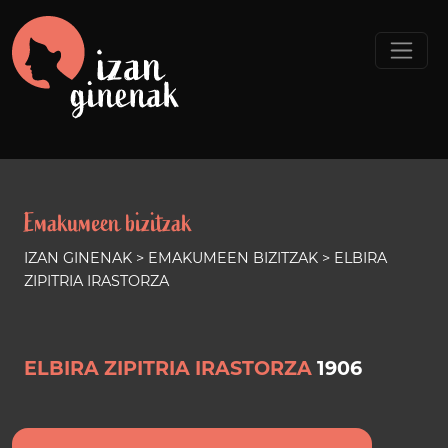
Emakumeen bizitzak
IZAN GINENAK
>
EMAKUMEEN BIZITZAK
> ELBIRA
ZIPITRIA IRASTORZA
ELBIRA ZIPITRIA IRASTORZA
1906