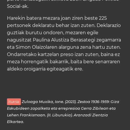
Social-ak.
Harekin batera mezara joan ziren beste 225
pertsonek deklaratu behar izan zuten. Deklarazio
guztiak burutu ondoren, mezaren egile
nagusitzat Paulina Alustiza Berasategi zegamarra
eta Simon Olaizolaren alarguna zena hartu zuten.
Ondarretako kartzelan preso izan zuten, baina ez
meza horrengatik bakarrik, baita bere senarraren
aldeko oroigarria egiteagatik ere.
Iturria:
Zuloaga Muxika, Ione. (2023). Zestoa 1936-1959: Giza
Eskubideen zapalketa eta errepresioa Gerra Zibilean eta
Lehen Frankismoan. (II. Liburukia). Aranzadi Zientzia
Elkartea.