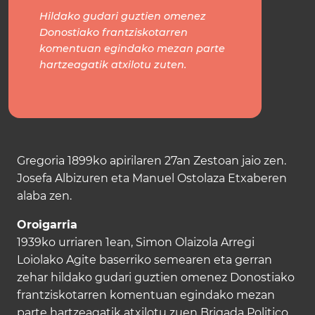
Hildako gudari guztien omenez
Donostiako frantziskotarren
komentuan egindako mezan parte
hartzeagatik atxilotu zuten.
Gregoria 1899ko apirilaren 27an Zestoan jaio zen.
Josefa Albizuren eta Manuel Ostolaza Etxaberen
alaba zen.
Oroigarria
1939ko urriaren 1ean, Simon Olaizola Arregi
Loiolako Agite baserriko semearen eta gerran
zehar hildako gudari guztien omenez Donostiako
frantziskotarren komentuan egindako mezan
parte hartzeagatik atxilotu zuen Brigada Politico