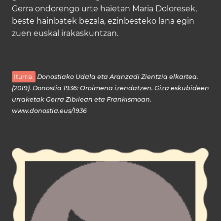
Gerra ondorengo urte haietan Maria Doloresek,
beste hainbatek bezala, ezinbesteko lana egin
zuen euskal irakaskuntzan.
Iturria:
Donostiako Udala eta Aranzadi Zientzia elkartea.
(2019). Donostia 1936: Oroimena izendatzen. Giza eskubideen
urraketak Gerra Zibilean eta Frankismoan.
www.donostia.eus/1936