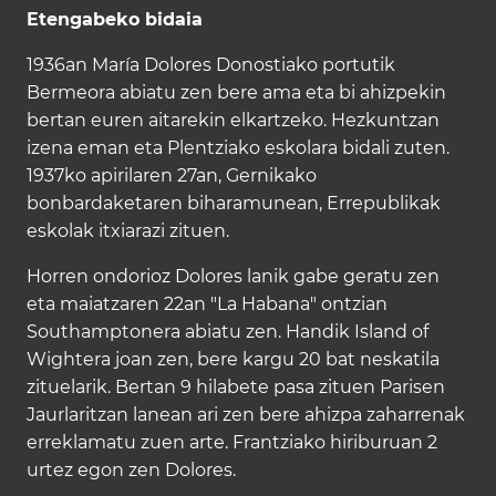
Etengabeko bidaia
1936an María Dolores Donostiako portutik
Bermeora abiatu zen bere ama eta bi ahizpekin
bertan euren aitarekin elkartzeko. Hezkuntzan
izena eman eta Plentziako eskolara bidali zuten.
1937ko apirilaren 27an, Gernikako
bonbardaketaren biharamunean, Errepublikak
eskolak itxiarazi zituen.
Horren ondorioz Dolores lanik gabe geratu zen
eta maiatzaren 22an "La Habana" ontzian
Southamptonera abiatu zen. Handik Island of
Wightera joan zen, bere kargu 20 bat neskatila
zituelarik. Bertan 9 hilabete pasa zituen Parisen
Jaurlaritzan lanean ari zen bere ahizpa zaharrenak
erreklamatu zuen arte. Frantziako hiriburuan 2
urtez egon zen Dolores.