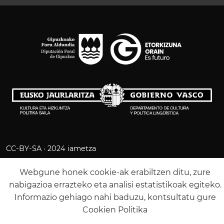
CC-BY-SA · 2024 iametza
LEGE OHARRA
COOKIE POLITIKA
Webgune honek cookie-ak erabiltzen ditu, zure
PRIBATUTASUN POLITIKA
nabigazioa errazteko eta analisi estatistikoak egiteko.
Informazio gehiago nahi baduzu, kontsultatu gure
Cookien Politika