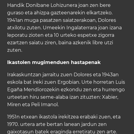
Handik Donibane Lohizunera joan zen bere
guraso eta ahizpa gazteenarekin elkartzeko.
1941an muga pasatzen saiatzerakoan, Dolores
atxilotu zuten. Umeekin Ingalaterrara joan izana
leporatu zioten eta 10 urteko espetxe zigorra
ezartzen saiatu ziren, baina azkenik libre utzi
zuten.
Ikastolen mugimenduen hastapenak
Irakaskuntzan jarraitu zuen Dolores eta 1943an
eskola bat ireki zuen Ergobian. Urte horretan Luis
Egaña Mendiorozekin ezkondu zen eta hurrengo
urteetan hiru seme-alaba izan zituzten: Xabier,
Miren eta Peli Imanol.
1951n etxean ikastola irekitzea erabaki zuen, eta
1970. urtera arte bertan lanean jardun zen
gaixotasun batek eraginda erretiratu zen arte.