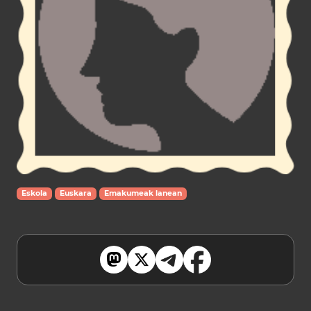
Eskola
Euskara
Emakumeak lanean