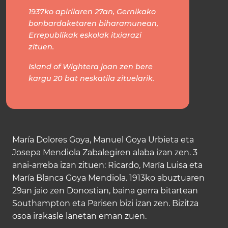
1937ko apirilaren 27an, Gernikako
bonbardaketaren biharamunean,
Errepublikak eskolak itxiarazi
zituen.
Island of Wightera joan zen bere
kargu 20 bat neskatila zituelarik.
María Dolores Goya, Manuel Goya Urbieta eta
Josepa Mendiola Zabalegiren alaba izan zen. 3
anai-arreba izan zituen: Ricardo, María Luisa eta
María Blanca Goya Mendiola. 1913ko abuztuaren
29an jaio zen Donostian, baina gerra bitartean
Southampton eta Parisen bizi izan zen. Bizitza
osoa irakasle lanetan eman zuen.