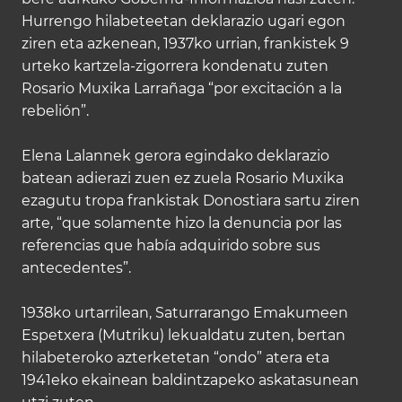
Hurrengo hilabeteetan deklarazio ugari egon
ziren eta azkenean, 1937ko urrian, frankistek 9
urteko kartzela-zigorrera kondenatu zuten
Rosario Muxika Larrañaga “por excitación a la
rebelión”.
Elena Lalannek gerora egindako deklarazio
batean adierazi zuen ez zuela Rosario Muxika
ezagutu tropa frankistak Donostiara sartu ziren
arte, “que solamente hizo la denuncia por las
referencias que había adquirido sobre sus
antecedentes”.
1938ko urtarrilean, Saturrarango Emakumeen
Espetxera (Mutriku) lekualdatu zuten, bertan
hilabeteroko azterketetan “ondo” atera eta
1941eko ekainean baldintzapeko askatasunean