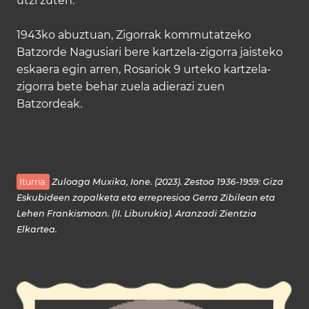
utzi zuten.
1943ko abuztuan, Zigorrak kommutatzeko
Batzorde Nagusiari bere kartzela-zigorra jaisteko
eskaera egin arren, Rosariok 9 urteko kartzela-
zigorra bete behar zuela adierazi zuen
Batzordeak.
Iturria:
Zuloaga Muxika, Ione. (2023). Zestoa 1936-1959: Giza
Eskubideen zapalketa eta errepresioa Gerra Zibilean eta
Lehen Frankismoan. (II. Liburukia). Aranzadi Zientzia
Elkartea.