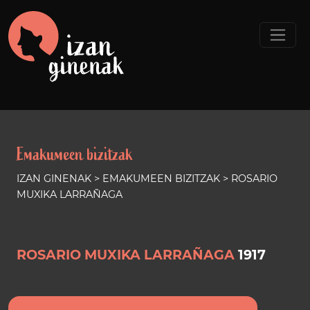
Emakumeen bizitzak
IZAN GINENAK
>
EMAKUMEEN BIZITZAK
> ROSARIO
MUXIKA LARRAÑAGA
ROSARIO MUXIKA LARRAÑAGA
1917