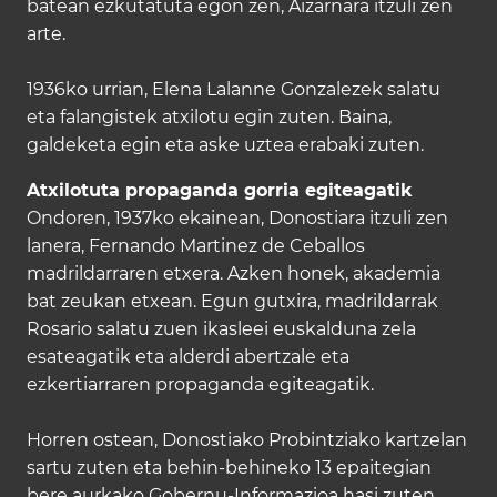
batean ezkutatuta egon zen, Aizarnara itzuli zen
arte.
1936ko urrian, Elena Lalanne Gonzalezek salatu
eta falangistek atxilotu egin zuten. Baina,
galdeketa egin eta aske uztea erabaki zuten.
Atxilotuta propaganda gorria egiteagatik
Ondoren, 1937ko ekainean, Donostiara itzuli zen
lanera, Fernando Martinez de Ceballos
madrildarraren etxera. Azken honek, akademia
bat zeukan etxean. Egun gutxira, madrildarrak
Rosario salatu zuen ikasleei euskalduna zela
esateagatik eta alderdi abertzale eta
ezkertiarraren propaganda egiteagatik.
Horren ostean, Donostiako Probintziako kartzelan
sartu zuten eta behin-behineko 13 epaitegian
bere aurkako Gobernu-Informazioa hasi zuten.