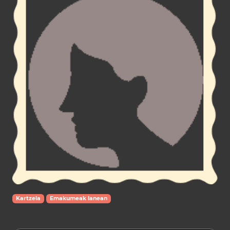
Kartzela
Emakumeak lanean