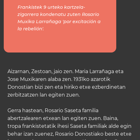
Frankistek 9 urteko kartzela-
zigorrera kondenatu zuten Rosario
Muxika Larrañaga 'por excitación a
la rebelión'.
Aizarnan, Zestoan, jaio zen. Maria Larrañaga eta
Jose Muxikaren alaba zen. 1931ko azarotik
Donostian bizi zen eta hiriko etxe ezberdinetan
zerbitzatzen lan egiten zuen.
Gerra hastean, Rosario Saseta familia
abertzalearen etxean lan egiten zuen. Baina,
tropa frankistetatik ihesi Saseta familiak alde egin
behar izan zuenez, Rosario Donostiako beste etxe