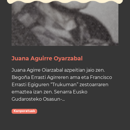
Juana Aguirre Oyarzabal
Juana Agirre Oiarzabal azpeitian jaio zen.
Begoña Errasti Agirreren ama eta Francisco
Errasti Egiguren “Trukuman” zestoarraren
emaztea izan zen. Senarra Eusko
Gudarosteko Osasun-...
Kanporatuak