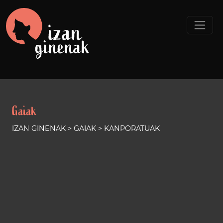
Gaiak
IZAN GINENAK >
GAIAK
> KANPORATUAK