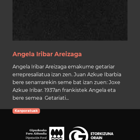
Angela Iribar Areizaga
Angela Iribar Areizaga emakume getariar
errepresaliatua izan zen. Juan Azkue Ibarbia
bere senarrarekin seme bat izan zuen: Joxe
Azkue Iribar. 1937an frankistek Angela eta
bere semea Getariati...
Kanporatuak